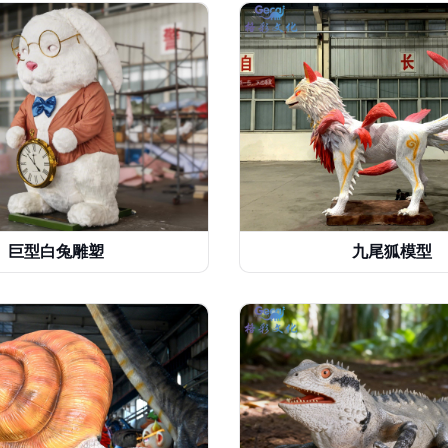
巨型白兔雕塑
九尾狐模型