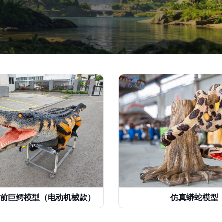
前巨鳄模型（电动机械款）
仿真蟒蛇模型