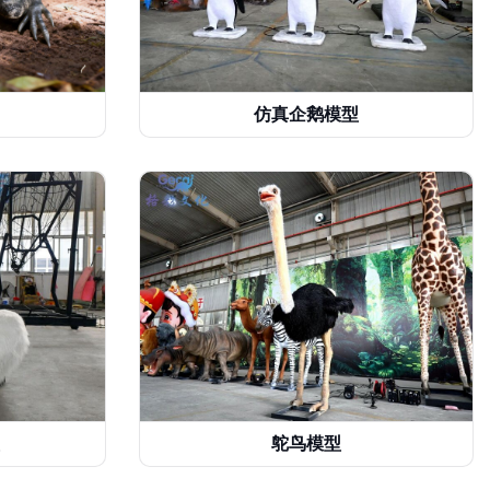
仿真企鹅模型
鸵鸟模型