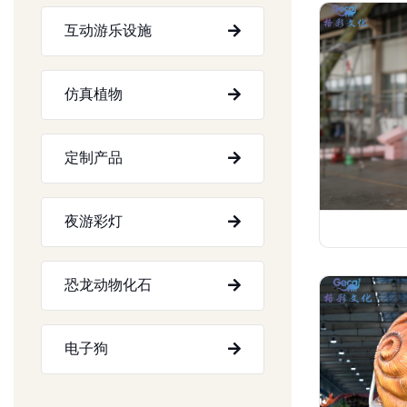
互动游乐设施
仿真植物
定制产品
夜游彩灯
恐龙动物化石
电子狗