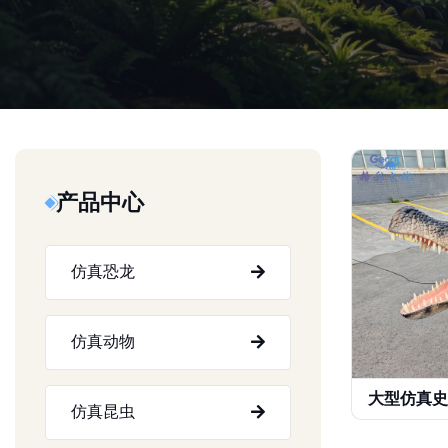
产品中心
仿真恐龙
仿真动物
大型仿真史
仿真昆虫