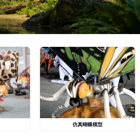
仿真蝴蝶模型