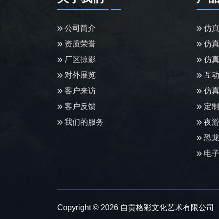
公司简介
仿真
资质荣誉
仿真
厂区掠影
仿真
对外展览
互动
客户来访
仿真
客户反馈
定制
我们的服务
夜游
恐龙
电子
Copyright © 2026 自贡格彩文化艺术有限公司