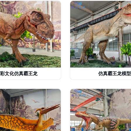
彩文化仿真霸王龙
仿真霸王龙模型