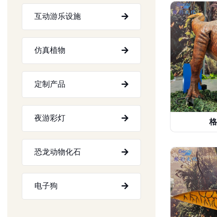
互动游乐设施
仿真植物
定制产品
夜游彩灯
格
恐龙动物化石
电子狗