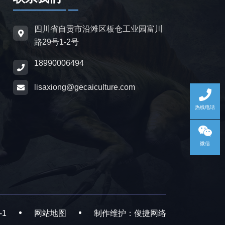
四川省自贡市沿滩区板仓工业园富川
路29号1-2号
18990006494
lisaxiong@gecaiculture.com
热线电话
微信
-1
网站地图
制作维护：俊捷网络