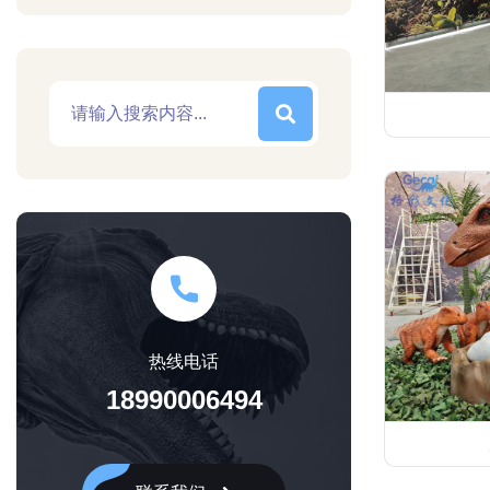
热线电话
18990006494