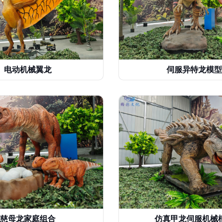
电动机械翼龙
伺服异特龙模型
慈母龙家庭组合
仿真甲龙伺服机械