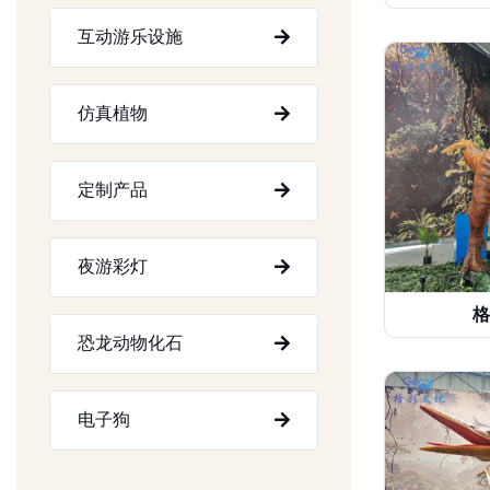
互动游乐设施
仿真植物
定制产品
夜游彩灯
格
恐龙动物化石
电子狗