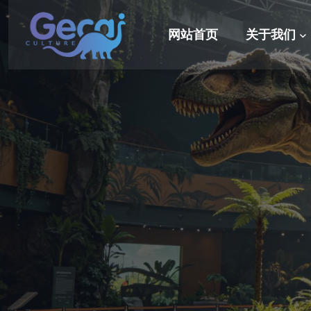
网站首页
关于我们