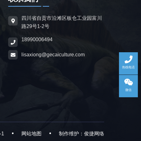
四川省自贡市沿滩区板仓工业园富川
路29号1-2号
18990006494
lisaxiong@gecaiculture.com
热线电话
微信
-1
网站地图
制作维护：俊捷网络