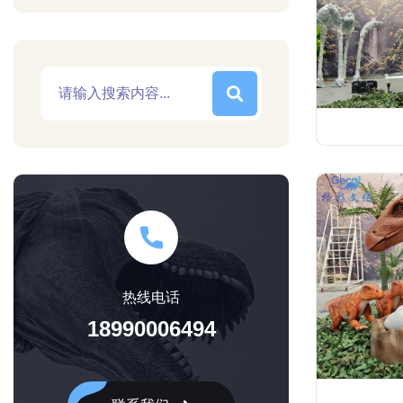
热线电话
18990006494