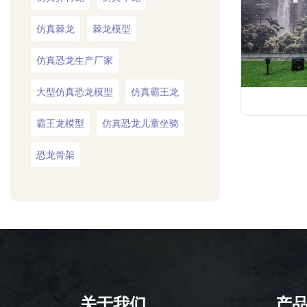
仿真棘龙
棘龙模型
仿真恐龙生产厂家
大型仿真恐龙模型
仿真霸王龙
霸王龙模型
仿真恐龙儿童坐骑
恐龙骨架
关于我们
产