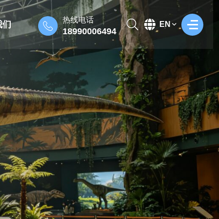
热线电话
我们
EN
18990006494