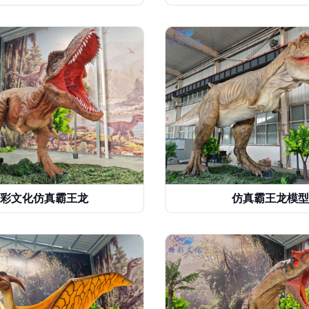
彩文化仿真霸王龙
仿真霸王龙模型