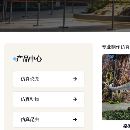
专业制作仿真
产品中心
仿真恐龙
仿真动物
仿真昆虫
格