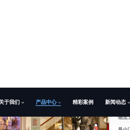
猛
颜色
尺寸
质保:
物流
最小