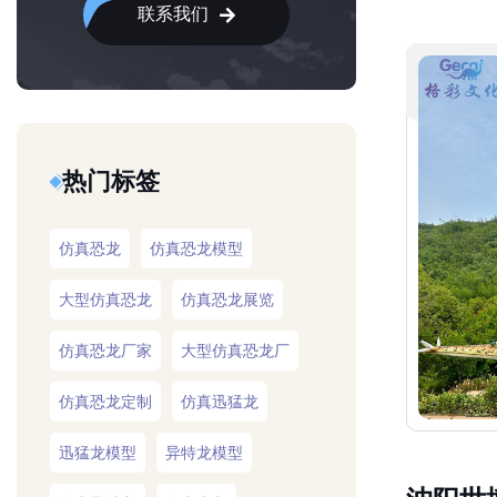
联系我们
热门标签
仿真恐龙
仿真恐龙模型
大型仿真恐龙
仿真恐龙展览
仿真恐龙厂家
大型仿真恐龙厂
仿真恐龙定制
仿真迅猛龙
迅猛龙模型
异特龙模型
沈阳世
仿真异特龙
仿真牛龙