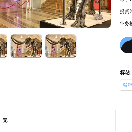
提货时
业务
标签
猛
无