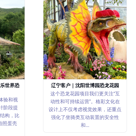
乐世界恐
辽宁客户｜沈阳世博园恐龙花园
这个恐龙花园项目我们更关注“互
体验和视
动性和可持续运营”。格彩文化在
计阶段提
设计上不仅考虑视觉效果，还重点
结构，比
强化了坐骑类互动装置的安全性
拍照蛋壳
和...