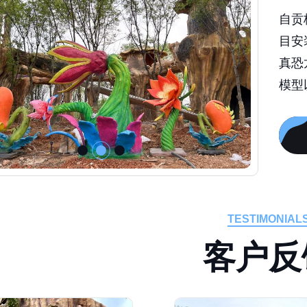
自贡
目安
真恐
模型
TESTIMONIAL
客
户
反