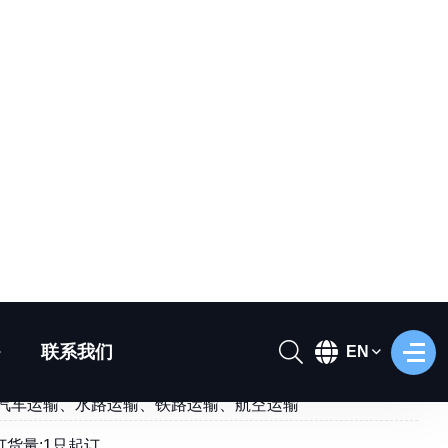
犸象骨架模型
DF-277
︰按客户要求定制
:按客户要求定制
12个月
:汽车运输、水路运输、铁路运输、航空运输
订货量:1只起订