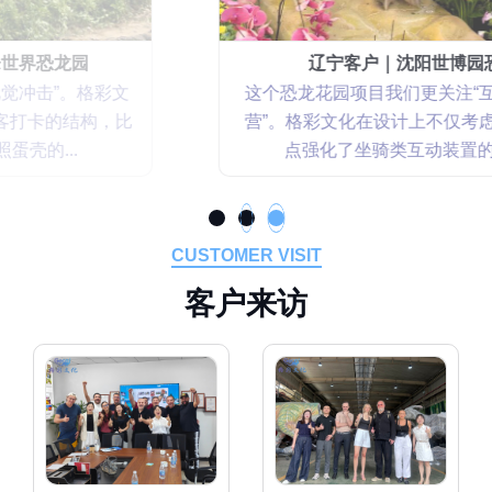
辽宁客户｜沈阳世博园恐龙花园
这个恐龙花园项目我们更关注“互动性和可持续运
营”。格彩文化在设计上不仅考虑视觉效果，还重
点强化了坐骑类互动装置的安全性和...
CUSTOMER VISIT
客
户
来
访