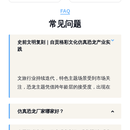
FAQ
常
见
问
题
史前文明复刻｜自贡格彩文化仿真恐龙产业实
践
文旅行业持续迭代，特色主题场景受到市场关
注，恐龙主题凭借跨年龄层的接受度，出现在
景区、乐园、商业活动中。自贡，这座拥有丰
富恐龙化石资源的城市，形成了仿真模型产业
仿真恐龙厂家哪家好？
生态。自贡格彩文化艺术有限公司扎根本地产
业环境，开展仿真恐龙相关产品研发与制作，