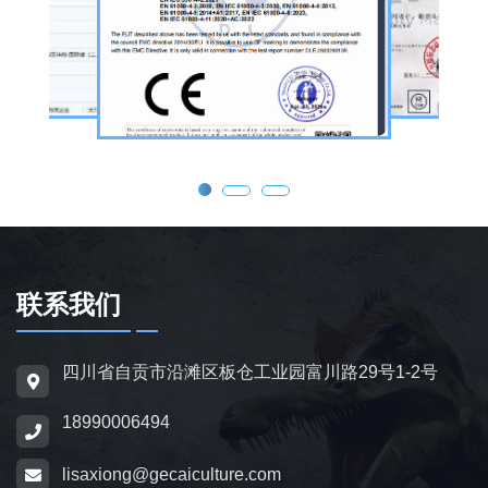
公司核心业务为仿真恐龙制作，产品线涵盖静
态展示、动态互动、游乐体验三类。其中，机
器恐龙结合机械传动、智能控制技术，可实现
眨眼、张嘴吼叫、摆尾、行走、呼吸起伏等动
态效果，皮肤采用环保硅胶材质，还原史前恐
龙的外形特征；恐龙模型包含1米摆件至20米
大型雕塑，覆盖霸王龙、三角龙、剑龙、长颈
龙、翼龙等常见品类，同时支持恐龙化石骨架
定制，兼具科普展示与装饰作用，可用于不同
场景摆放。
联系我们
为适配亲子游乐场景，公司推出恐龙电动车与
四川省自贡市沿滩区板仓工业园富川路29号1-2号
恐龙电瓶车产品，造型卡通、操作简便，配备
18990006494
防滑车轮、限速装置及安全扶手，适用于乐
园、景区广场、商业综合体等场所，为儿童提
lisaxiong@gecaiculture.com