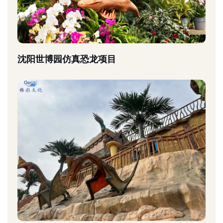
沈阳世博园仿真恐龙项目