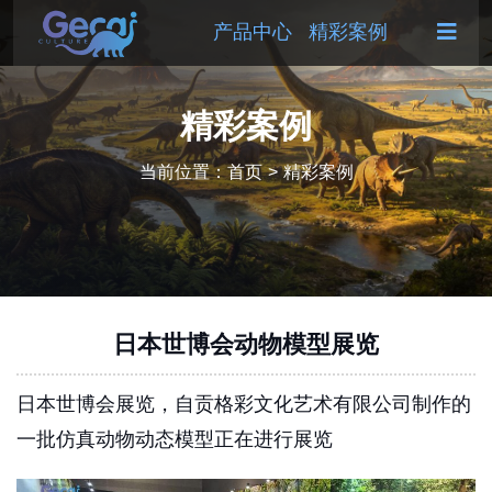
产品中心
精彩案例
精彩案例
当前位置：
首页
>
精彩案例
日本世博会动物模型展览
日本世博会展览，自贡格彩文化艺术有限公司制作的
一批仿真动物动态模型正在进行展览