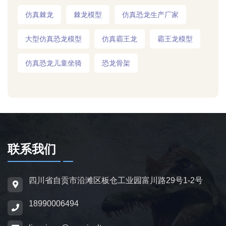
仿真棘龙
棘龙模型
仿真恐龙生产厂家
大型仿真恐龙模型
仿真霸王龙
霸王龙模型
仿真恐龙儿童坐骑
恐龙骨架
联系我们
四川省自贡市沿滩区板仓工业园富川路29号1-2号
18990006494